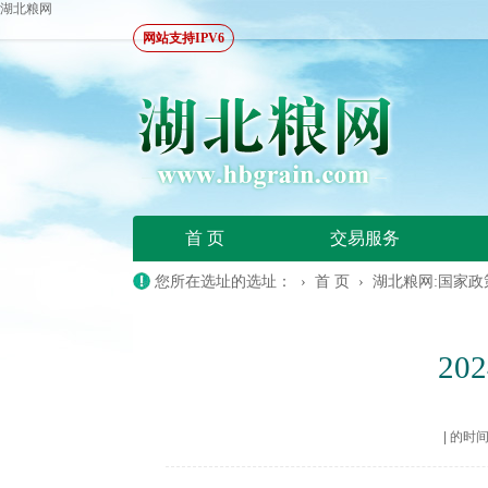
湖北粮网
网站支持IPV6
首 页
交易服务
您所在选址的选址： ›
首 页
›
湖北粮网:国家
2
|
的时间：2