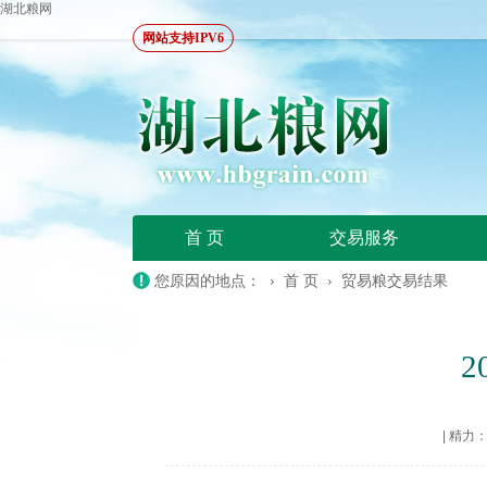
湖北粮网
网站支持IPV6
首 页
交易服务
您原因的地点： ›
首 页
›
贸易粮交易结果
|
精力：20