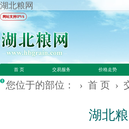
湖北粮网
网站支持IPV6
首 页
交易服务
价格走势
您位于的部位： ›
首 页
›
湖北粮