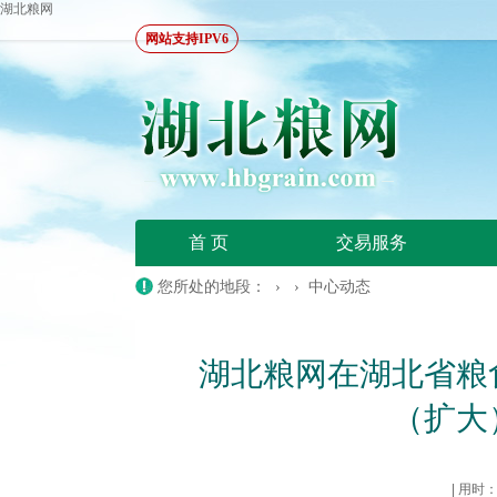
湖北粮网
网站支持IPV6
首 页
交易服务
您所处的地段： › ›
中心动态
湖北粮网在湖北省粮
（扩大
|
用时：20